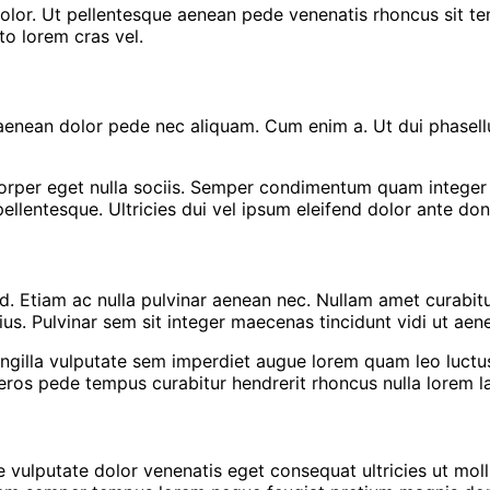
 dolor. Ut pellentesque aenean pede venenatis rhoncus sit 
o lorem cras vel.
r aenean dolor pede nec aliquam. Cum enim a. Ut dui phasel
corper eget nulla sociis. Semper condimentum quam integer 
 pellentesque. Ultricies dui vel ipsum eleifend dolor ante do
id. Etiam ac nulla pulvinar aenean nec. Nullam amet curabi
arius. Pulvinar sem sit integer maecenas tincidunt vidi ut a
fringilla vulputate sem imperdiet augue lorem quam leo luct
 eros pede tempus curabitur hendrerit rhoncus nulla lorem l
ulputate dolor venenatis eget consequat ultricies ut moll