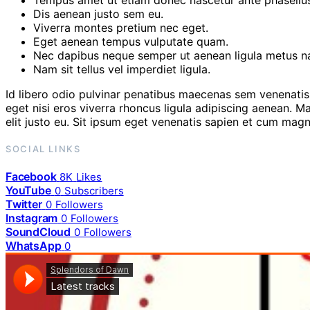
Dis aenean justo sem eu.
Viverra montes pretium nec eget.
Eget aenean tempus vulputate quam.
Nec dapibus neque semper ut aenean ligula metus nat
Nam sit tellus vel imperdiet ligula.
Id libero odio pulvinar penatibus maecenas sem venenatis 
eget nisi eros viverra rhoncus ligula adipiscing aenean.
elit justo eu. Sit ipsum eget venenatis sapien et cum magn
SOCIAL LINKS
Facebook
8K
Likes
YouTube
0
Subscribers
Twitter
0
Followers
Instagram
0
Followers
SoundCloud
0
Followers
WhatsApp
0